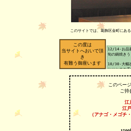
このサイトでは、葛飾区金町にある
この度は
当サイトへおいで頂
き
有難う御座います
このペー
ご持
江
江
（アナゴ・メゴチ
150