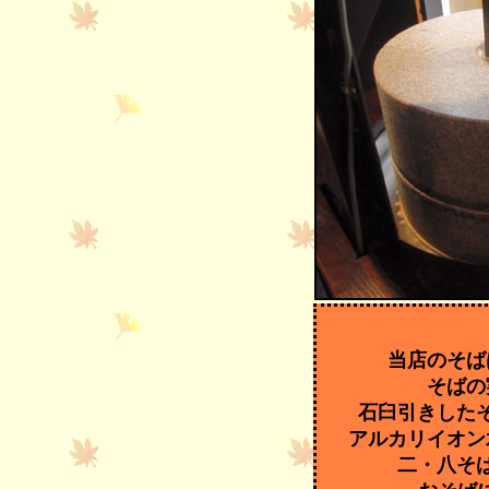
当店のそば
そばの
石臼引きした
アルカリイオン
二・八そ