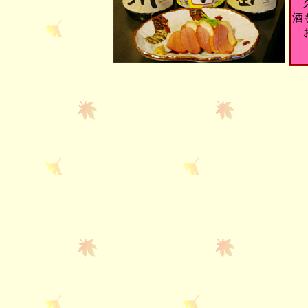
久
酒
お