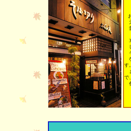
天
昔
3
し
そ
す
ま
で
色