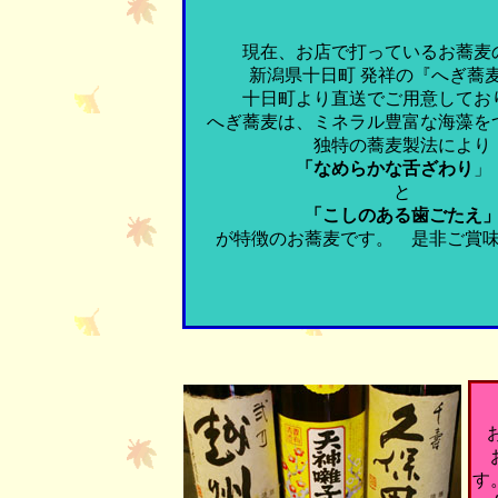
現在、お店で打っているお蕎
新潟県十日町 発祥の『へぎ蕎
十日町より直送でご用意してお
へぎ蕎麦は、ミネラル豊富な海藻を
独特の蕎麦製法により
「なめらかな舌ざわり
と
「こしのある歯ごたえ
が特徴のお蕎麦です。 是非ご賞
お
す